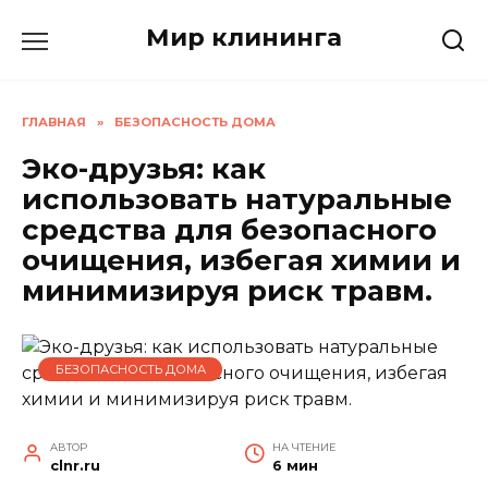
Перейти
Мир клининга
к
содержанию
ГЛАВНАЯ
»
БЕЗОПАСНОСТЬ ДОМА
Эко-друзья: как
использовать натуральные
средства для безопасного
очищения, избегая химии и
минимизируя риск травм.
БЕЗОПАСНОСТЬ ДОМА
АВТОР
НА ЧТЕНИЕ
clnr.ru
6 мин