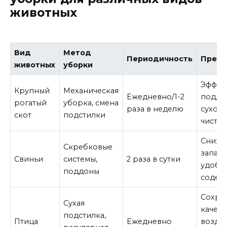
животных
Вид
Метод
Периодичность
Преим
животных
уборки
Эффек
Крупный
Механическая
Ежедневно/1-2
подде
рогатый
уборка, смена
раза в неделю
сухост
скот
подстилки
чисто
Сниже
Скребковые
запахо
Свиньи
системы,
2 раза в сутки
удобст
поддоны
содер
Сохра
Сухая
качест
подстилка,
Птица
Ежедневно
воздух