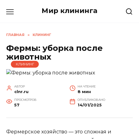
Перейти
Мир клининга
к
содержанию
ГЛАВНАЯ
»
КЛИНИНГ
Фермы: уборка после
животных
КЛИНИНГ
АВТОР
НА ЧТЕНИЕ
clnr.ru
8 мин
ПРОСМОТРОВ
ОПУБЛИКОВАНО
57
14/01/2025
Фермерское хозяйство — это сложная и