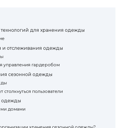
 технологий для хранения одежды
ие
я и отслеживания одежды
ры
я управления гардеробом
ния сезонной одежды
жды
т столкнуться пользователи
я одежды
ыми домами
 организации хранения сезонной одежды?