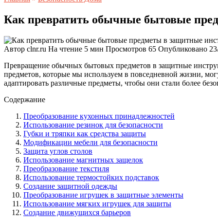
Как превратить обычные бытовые пред
Автор
clnr.ru
На чтение
5 мин
Просмотров
65
Опубликовано
23
Превращение обычных бытовых предметов в защитные инструме
предметов, которые мы используем в повседневной жизни, мог
адаптировать различные предметы, чтобы они стали более без
Содержание
Преобразование кухонных принадлежностей
Использование резинок для безопасности
Губки и тряпки как средства защиты
Модификации мебели для безопасности
Защита углов столов
Использование магнитных защелок
Преобразование текстиля
Использование термостойких подставок
Создание защитной одежды
Преобразование игрушек в защитные элементы
Использование мягких игрушек для защиты
Создание движущихся барьеров