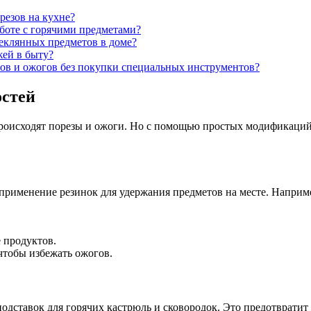
резов на кухне?
боте с горячими предметами?
еклянных предметов в доме?
жей в быту?
ов и ожогов без покупки специальных инструментов?
остей
ую происходят порезы и ожоги. Но с помощью простых модифика
применение резинок для удержания предметов на месте. Наприме
 продуктов.
чтобы избежать ожогов.
одставок для горячих кастрюль и сковородок. Это предотвратит