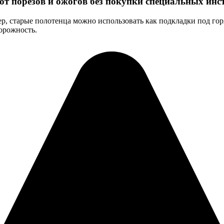
т порезов и ожогов без покупки специальных инс
р, старые полотенца можно использовать как подкладки под го
орожность.