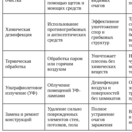
очистка
видимых
помощью щеток и
п
очагов
моющих средств
Т
Эффективное
Использование
с
уничтожение
Химическая
противогрибковых
т
спор и
дезинфекция
и антисептических
б
грибковых
средств
в
структур
т
Уничтожает
Н
Обработка паром
Термическая
плесень без
ч
или горячим
обработка
химических
м
воздухом
веществ
т
Дезинфекция
О
Облучение
Ультрафиолетовое
воздуха и
з
помещений УФ-
излучение (УФ)
поверхностей
т
лампами
без химикатов
п
Удаление сильно
Полное
В
Замена и ремонт
поврежденных
устранение
и
конструкций
элементов стен,
очагов
н
потолков, пола
заражения