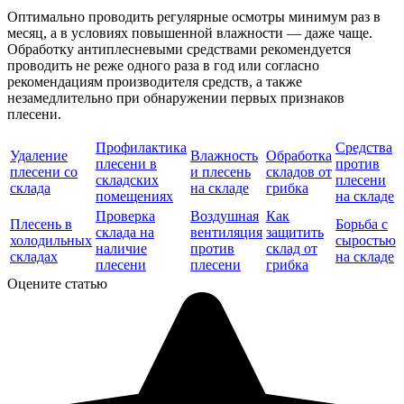
Оптимально проводить регулярные осмотры минимум раз в
месяц, а в условиях повышенной влажности — даже чаще.
Обработку антиплесневыми средствами рекомендуется
проводить не реже одного раза в год или согласно
рекомендациям производителя средств, а также
незамедлительно при обнаружении первых признаков
плесени.
Профилактика
Средства
Удаление
Влажность
Обработка
плесени в
против
плесени со
и плесень
складов от
складских
плесени
склада
на складе
грибка
помещениях
на складе
Проверка
Воздушная
Как
Плесень в
Борьба с
склада на
вентиляция
защитить
холодильных
сыростью
наличие
против
склад от
складах
на складе
плесени
плесени
грибка
Оцените статью