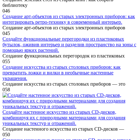
библиотеку
0
46
Создание арт-объектов из старых электронных приборов: как
интегрировать ретро-технику в современный интерьер.
Создание арт-объектов из старых электронных приборов
0
45
Создайте функциональные перегородки из пластиковых
бутылок, оживив интерьер и разделив пространство на зоны с
помощью ярких растений.
Создание функциональных перегородок из пластиковых
0
55
Создание искусства из старых столовых приборов: как
превратить ложки и вилки в необычные настенные
украшения.
Создание искусства из старых столовых приборов — это
0
58
Создайте настенное искусство из старых CD-дисков,
комбинируя их с природными материалами для создания
уникальных текстур и отражений.
Создание настенного искусства из старых CD-дисков —
0
50