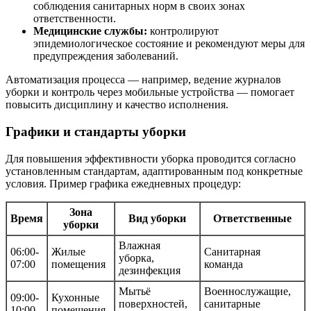
соблюдения санитарных норм в своих зонах
ответственности.
Медицинские службы:
контролируют
эпидемиологическое состояние и рекомендуют меры для
предупреждения заболеваний.
Автоматизация процесса — например, ведение журналов
уборки и контроль через мобильные устройства — помогает
повысить дисциплину и качество исполнения.
Графики и стандарты уборки
Для повышения эффективности уборка проводится согласно
установленным стандартам, адаптированным под конкретные
условия. Пример графика ежедневных процедур:
Зона
Время
Вид уборки
Ответственные
уборки
Влажная
06:00-
Жилые
Санитарная
уборка,
07:00
помещения
команда
дезинфекция
Мытьё
Военнослужащие,
09:00-
Кухонные
поверхностей,
санитарные
10:00
помещения