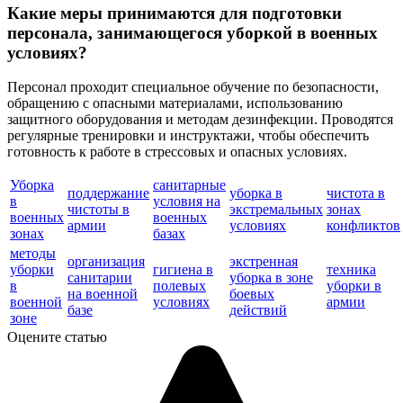
Какие меры принимаются для подготовки
персонала, занимающегося уборкой в военных
условиях?
Персонал проходит специальное обучение по безопасности,
обращению с опасными материалами, использованию
защитного оборудования и методам дезинфекции. Проводятся
регулярные тренировки и инструктажи, чтобы обеспечить
готовность к работе в стрессовых и опасных условиях.
Уборка
санитарные
поддержание
уборка в
чистота в
в
условия на
чистоты в
экстремальных
зонах
военных
военных
армии
условиях
конфликтов
зонах
базах
методы
организация
экстренная
уборки
гигиена в
техника
санитарии
уборка в зоне
в
полевых
уборки в
на военной
боевых
военной
условиях
армии
базе
действий
зоне
Оцените статью