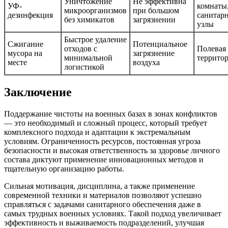
Уничтожение
Не эффективна
УФ-
комнаты
микроорганизмов
при большом
дезинфекция
санитар
без химикатов
загрязнении
узлы
Быстрое удаление
Сжигание
Потенциальное
отходов с
Полевая
мусора на
загрязнение
минимальной
террито
месте
воздуха
логистикой
Заключение
Поддержание чистоты на военных базах в зонах конфликтов
— это необходимый и сложный процесс, который требует
комплексного подхода и адаптации к экстремальным
условиям. Ограниченность ресурсов, постоянная угроза
безопасности и высокая ответственность за здоровье личного
состава диктуют применение инновационных методов и
тщательную организацию работы.
Сильная мотивация, дисциплина, а также применение
современной техники и материалов позволяют успешно
справляться с задачами санитарного обеспечения даже в
самых трудных военных условиях. Такой подход увеличивает
эффективность и выживаемость подразделений, улучшая