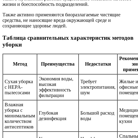
жизни и боеспособность подразделений.
Также активно применяются биоразлагаемые чистящие
средства, не наносящие вреда окружающей среде и
сохраняющие здоровье людей.
Таблица сравнительных характеристик методов
уборки
Рекомен
Метод
Преимущества
Недостатки
зо
приме
Экономия воды,
Сухая уборка
Требует
Жилые 
высокая
с HEPA-
электропитания,
офисные
эффективность
пылесосами
шум
помещен
фильтрации
Влажная
уборка с
Медици
Глубокая
Большой расход
минимальным
помещен
дезинфекция
воды
количеством
кухни
антисептиков
Спальны