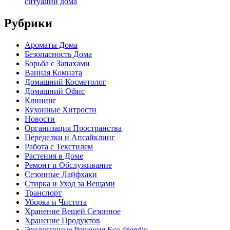
ситуации дома
Рубрики
Ароматы Дома
Безопасность Дома
Борьба с Запахами
Ванная Комната
Домашний Косметолог
Домашний Офис
Клининг
Кухонные Хитрости
Новости
Организация Пространства
Переделки и Апсайклинг
Работа с Текстилем
Растения в Доме
Ремонт и Обслуживание
Сезонные Лайфхаки
Стирка и Уход за Вещами
Транспорт
Уборка и Чистота
Хранение Вещей Сезонное
Хранение Продуктов
Экологичные Решения Eco-friendly