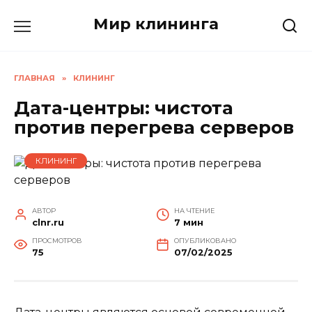
Перейти
Мир клининга
к
содержанию
ГЛАВНАЯ
»
КЛИНИНГ
Дата-центры: чистота
против перегрева серверов
КЛИНИНГ
АВТОР
НА ЧТЕНИЕ
clnr.ru
7 мин
ПРОСМОТРОВ
ОПУБЛИКОВАНО
75
07/02/2025