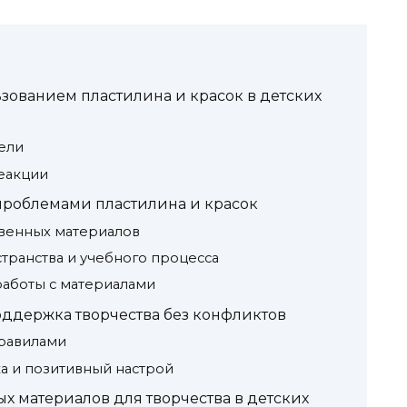
зованием пластилина и красок в детских
ели
еакции
проблемами пластилина и красок
твенных материалов
транства и учебного процесса
работы с материалами
оддержка творчества без конфликтов
правилами
а и позитивный настрой
х материалов для творчества в детских