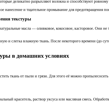
которые деликатно разрыхляют волокна и способствуют ровном
ное нанесение и тщательное промывание для предотвращения по
ления текстуры
атуральные масла — оливковое, кокосовое, касторовое. Они не т
ную и слегка влажную ткань. После некоторого времени (до сут
туры в домашних условиях
тить ткань от пыли и грязи. Для этого её можно пропылесосить
ральный краситель, раствор уксуса или масляная смесь. Обработ