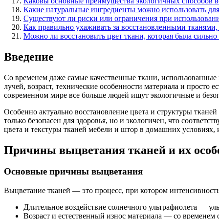
Каковы основные преимущества экологичных способов во
Какие натуральные ингредиенты можно использовать для
Существуют ли риски или ограничения при использован
Как правильно ухаживать за восстановленными тканями,
Можно ли восстановить цвет ткани, которая была сильно
Введение
Со временем даже самые качественные ткани, использованные 
лучей, возраст, технические особенности материала и просто е
современном мире все больше людей ищут экологичные и безо
Особенно актуально восстановление цвета и структуры тканей 
только безопасен для здоровья, но и экологичен, что соответ
цвета и текстуры тканей мебели и штор в домашних условиях,
Причины выцветания тканей и их особ
Основные причины выцветания
Выцветание тканей — это процесс, при котором интенсивност
Длительное воздействие солнечного ультрафиолета — ул
Возраст и естественный износ материала — со временем ст