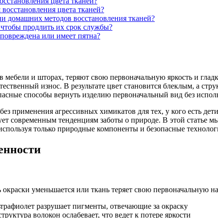
сстановления цвета тканей?
 восстановления цвета тканей?
ии домашних методов восстановления тканей?
 чтобы продлить их срок службы?
 повреждена или имеет пятна?
в мебели и шторах, теряют свою первоначальную яркость и глад
стественный износ. В результате цвет становится блеклым, а стр
пасные способы вернуть изделию первоначальный вид без испол
без применения агрессивных химикатов для тех, у кого есть дет
ствует современным тенденциям заботы о природе. В этой статье
 используя только природные компоненты и безопасные технолог
енности
ь окраски уменьшается или ткань теряет свою первоначальную 
ьтрафиолет разрушает пигменты, отвечающие за окраску
руктура волокон ослабевает, что ведет к потере яркости