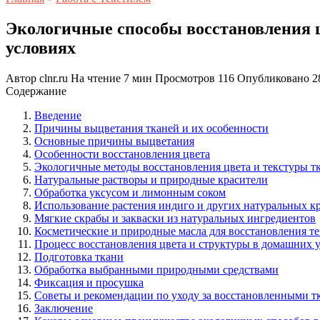
Экологичные способы восстановления ц
условиях
Автор
clnr.ru
На чтение
7 мин
Просмотров
116
Опубликовано
2
Содержание
Введение
Причины выцветания тканей и их особенности
Основные причины выцветания
Особенности восстановления цвета
Экологичные методы восстановления цвета и текстуры т
Натуральные растворы и природные красители
Обработка уксусом и лимонным соком
Использование растения индиго и других натуральных к
Мягкие скрабы и закваски из натуральных ингредиентов
Косметические и природные масла для восстановления т
Процесс восстановления цвета и структуры в домашних 
Подготовка ткани
Обработка выбранными природными средствами
Фиксация и просушка
Советы и рекомендации по уходу за восстановленными т
Заключение