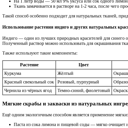
На 1 литр воды — 50 мл 9% уксуса или сок одного лимон
Ткань замачивается в растворе на 1-2 часа, после чего пр
Такой способ особенно подходит для натуральных тканей, прид
Использование растения индиго и других натуральных крас
Индиго — один из лучших природных красителей для синего от
Полученный раствор можно использовать для окрашивания тка
Также используют такие компоненты:
Растение
Цвет
Куркума
Жёлтый
Окраши
Красный свекольный сок
Розовый, пурпурный
Образо
Чернила из чёрных ягод
Темно-синий, фиолетовый
Окраск
Мягкие скрабы и закваски из натуральных ингре
Ещё одним экологичным способом является применение мягких 
Паста из сока лимона и пищевой соды — мягко очищает и