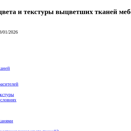
вета и текстуры выцветших тканей меб
8/01/2026
каней
расителей
екстуры
условиях
канями