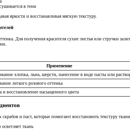
а
осушивается в тени
авая яркости и восстанавливая мягкую текстуру.
ителей
тенка. Для получения красителя сухие листья или стручки зали
ни.
Применение
вание хлопка, льна, шерсти, нанесение в виде пасты или раство
вание легкого розового оттенка
а и восстановление насыщенного цвета
диентов
скрабов и паст, которые помогают восстановить текстуру ткани,
 осветляет ткань