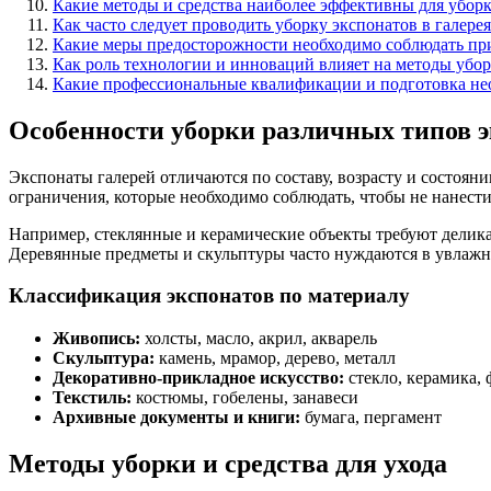
Какие методы и средства наиболее эффективны для уборк
Как часто следует проводить уборку экспонатов в галерея
Какие меры предосторожности необходимо соблюдать при
Как роль технологии и инноваций влияет на методы убор
Какие профессиональные квалификации и подготовка нео
Особенности уборки различных типов э
Экспонаты галерей отличаются по составу, возрасту и состоян
ограничения, которые необходимо соблюдать, чтобы не нанести
Например, стеклянные и керамические объекты требуют делик
Деревянные предметы и скульптуры часто нуждаются в увлажне
Классификация экспонатов по материалу
Живопись:
холсты, масло, акрил, акварель
Скульптура:
камень, мрамор, дерево, металл
Декоративно-прикладное искусство:
стекло, керамика,
Текстиль:
костюмы, гобелены, занавеси
Архивные документы и книги:
бумага, пергамент
Методы уборки и средства для ухода