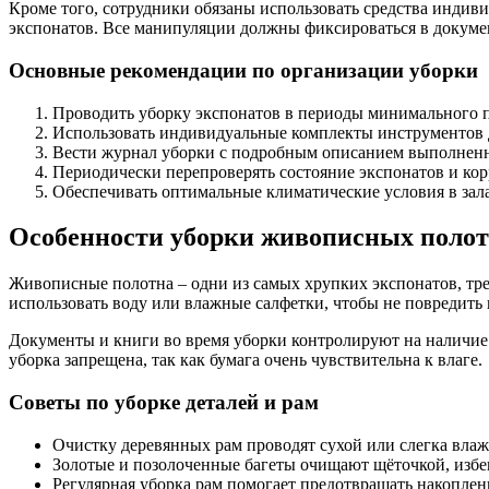
Кроме того, сотрудники обязаны использовать средства индив
экспонатов. Все манипуляции должны фиксироваться в докуме
Основные рекомендации по организации уборки
Проводить уборку экспонатов в периоды минимального п
Использовать индивидуальные комплекты инструментов д
Вести журнал уборки с подробным описанием выполненн
Периодически перепроверять состояние экспонатов и кор
Обеспечивать оптимальные климатические условия в зала
Особенности уборки живописных полот
Живописные полотна – одни из самых хрупких экспонатов, тре
использовать воду или влажные салфетки, чтобы не повредить 
Документы и книги во время уборки контролируют на наличие
уборка запрещена, так как бумага очень чувствительна к влаге.
Советы по уборке деталей и рам
Очистку деревянных рам проводят сухой или слегка вла
Золотые и позолоченные багеты очищают щёточкой, избег
Регулярная уборка рам помогает предотвращать накопле