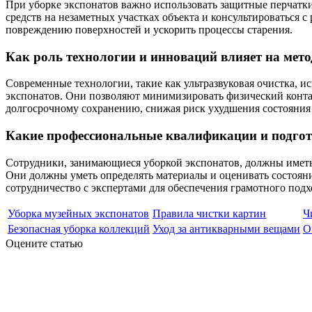
При уборке экспонатов важно использовать защитные перчатки
средств на незаметных участках объекта и консультироваться 
повреждению поверхностей и ускорить процессы старения.
Как роль технологии и инноваций влияет на мето
Современные технологии, такие как ультразвуковая очистка, 
экспонатов. Они позволяют минимизировать физический конта
долгосрочному сохранению, снижая риск ухудшения состояния
Какие профессиональные квалификации и подгото
Сотрудники, занимающиеся уборкой экспонатов, должны иметь 
Они должны уметь определять материалы и оценивать состояни
сотрудничество с экспертами для обеспечения грамотного подх
Уборка музейных экспонатов
Правила чистки картин
Ч
Безопасная уборка коллекций
Уход за антикварными вещами
О
Оцените статью