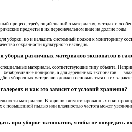
нный процесс, требующий знаний о материалах, методах и особе
орические предметы в их первоначальном виде на долгие годы.
для уборки, но и наладить системный подход к мониторингу сос
ачество сохранности культурного наследия.
ля уборки различных материалов экспонатов в гал
специальные материалы, соответствующие типу объекта. Наприм
— безабразивные полироли, а для деревянных экспонатов — вла
дбор уборочных материалов должен основываться на их характе
 галереях и как это зависит от условий хранения?
тельности материалов. В хорошо климатизированных и контролиру
 с повышенной пылью или влажностью частота может увеличива
ать при уборке экспонатов, чтобы не повредить и