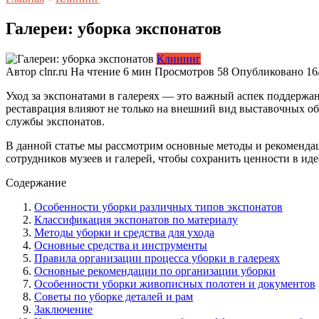
Галереи: уборка экспонатов
Клининг
Автор
clnr.ru
На чтение
6 мин
Просмотров
58
Опубликовано
16
Уход за экспонатами в галереях — это важный аспек поддержа
реставрация влияют не только на внешний вид выставочных объ
службы экспонатов.
В данной статье мы рассмотрим основные методы и рекомендац
сотрудников музеев и галерей, чтобы сохранить ценности в ид
Содержание
Особенности уборки различных типов экспонатов
Классификация экспонатов по материалу
Методы уборки и средства для ухода
Основные средства и инструменты
Правила организации процесса уборки в галереях
Основные рекомендации по организации уборки
Особенности уборки живописных полотен и документов
Советы по уборке деталей и рам
Заключение