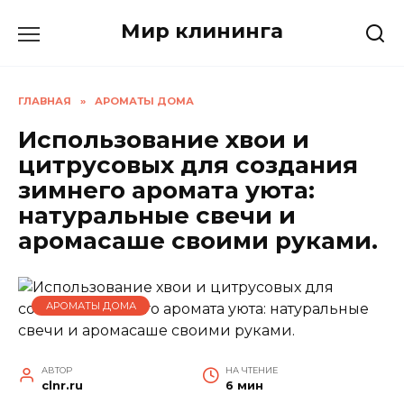
Перейти
Мир клининга
к
содержанию
ГЛАВНАЯ
»
АРОМАТЫ ДОМА
Использование хвои и
цитрусовых для создания
зимнего аромата уюта:
натуральные свечи и
аромасаше своими руками.
АРОМАТЫ ДОМА
АВТОР
НА ЧТЕНИЕ
clnr.ru
6 мин