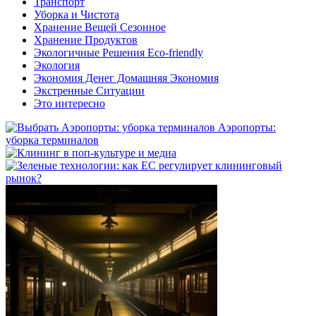
Транспорт
Уборка и Чистота
Хранение Вещей Сезонное
Хранение Продуктов
Экологичные Решения Eco-friendly
Экология
Экономия Денег Домашняя Экономия
Экстренные Ситуации
Это интересно