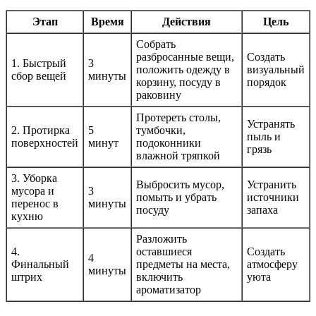
Этап
Время
Действия
Цель
Собрать
разбросанные вещи,
Создать
1. Быстрый
3
положить одежду в
визуальный
сбор вещей
минуты
корзину, посуду в
порядок
раковину
Протереть столы,
Устранять
2. Протирка
5
тумбочки,
пыль и
поверхностей
минут
подоконники
грязь
влажной тряпкой
3. Уборка
Выбросить мусор,
Устранить
мусора и
3
помыть и убрать
источники
перенос в
минуты
посуду
запаха
кухню
Разложить
4.
оставшиеся
Создать
4
Финальный
предметы на места,
атмосферу
минуты
штрих
включить
уюта
ароматизатор