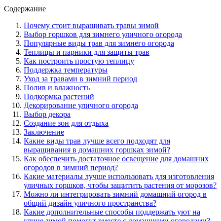
Содержание
Почему стоит выращивать травы зимой
Выбор горшков для зимнего уличного огорода
Популярные виды трав для зимнего огорода
Теплицы и парники для защиты трав
Как построить простую теплицу
Поддержка температуры
Уход за травами в зимний период
Полив и влажность
Подкормка растений
Декорирование уличного огорода
Выбор декора
Создание зон для отдыха
Заключение
Какие виды трав лучше всего подходят для
выращивания в домашних горшках зимой?
Как обеспечить достаточное освещение для домашних
огородов в зимний период?
Какие материалы лучше использовать для изготовления
уличных горшков, чтобы защитить растения от морозов?
Можно ли интегрировать зимний домашний огород в
общий дизайн уличного пространства?
Какие дополнительные способы поддержать уют на
улице зимой помогут вместе с домашними огородами?