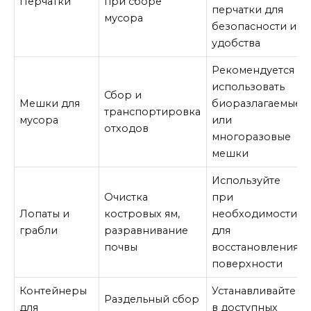
Перчатки
при сборе
перчатки для
мусора
безопасности и
удобства
Рекомендуется
использовать
Сбор и
Мешки для
биоразлагаемые
транспортировка
мусора
или
отходов
многоразовые
мешки
Используйте
Очистка
при
Лопаты и
костровых ям,
необходимости
грабли
разравнивание
для
почвы
восстановления
поверхности
Контейнеры
Устанавливайте
Раздельный сбор
для
в доступных