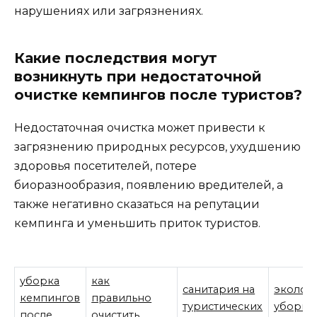
нарушениях или загрязнениях.
Какие последствия могут
возникнуть при недостаточной
очистке кемпингов после туристов?
Недостаточная очистка может привести к
загрязнению природных ресурсов, ухудшению
здоровья посетителей, потере
биоразнообразия, появлению вредителей, а
также негативно сказаться на репутации
кемпинга и уменьшить приток туристов.
уборка
как
санитария на
эколог
кемпингов
правильно
туристических
уборка
после
очистить