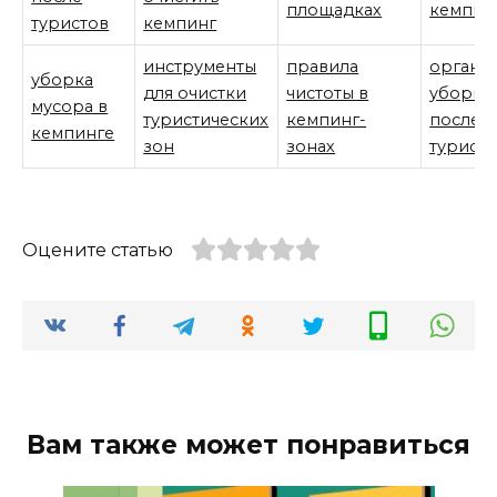
площадках
кемпин
туристов
кемпинг
инструменты
правила
органи
уборка
для очистки
чистоты в
уборки
мусора в
туристических
кемпинг-
после
кемпинге
зон
зонах
турист
Оцените статью
Вам также может понравиться