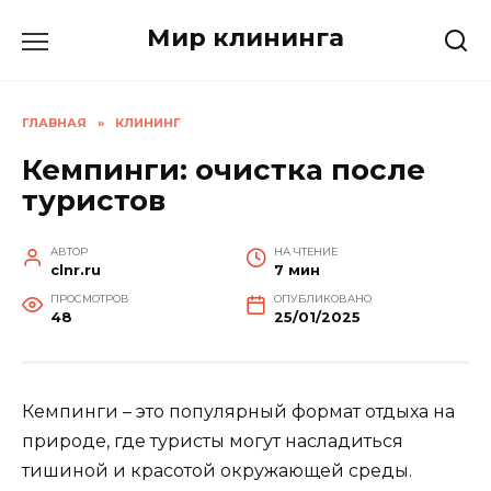
Перейти
Мир клининга
к
содержанию
ГЛАВНАЯ
»
КЛИНИНГ
Кемпинги: очистка после
туристов
АВТОР
НА ЧТЕНИЕ
clnr.ru
7 мин
ПРОСМОТРОВ
ОПУБЛИКОВАНО
48
25/01/2025
Кемпинги – это популярный формат отдыха на
природе, где туристы могут насладиться
тишиной и красотой окружающей среды.