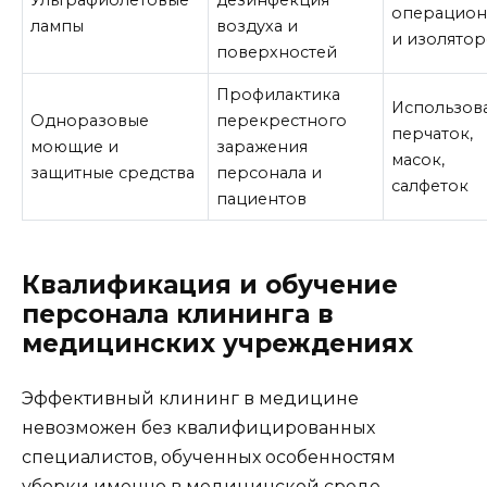
Ультрафиолетовые
дезинфекция
операцион
лампы
воздуха и
и изолято
поверхностей
Профилактика
Использов
Одноразовые
перекрестного
перчаток,
моющие и
заражения
масок,
защитные средства
персонала и
салфеток
пациентов
Квалификация и обучение
персонала клининга в
медицинских учреждениях
Эффективный клининг в медицине
невозможен без квалифицированных
специалистов, обученных особенностям
уборки именно в медицинской среде.