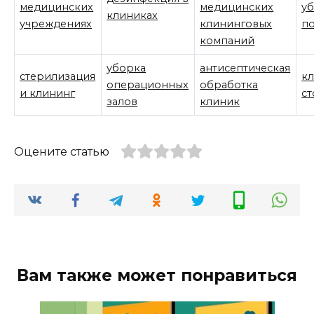
медицинских
медицинских
у
клиниках
учреждениях
клининговых
п
компаний
уборка
антисептическая
стерилизация
кл
операционных
обработка
и клининг
с
залов
клиник
Оцените статью
Вам также может понравиться