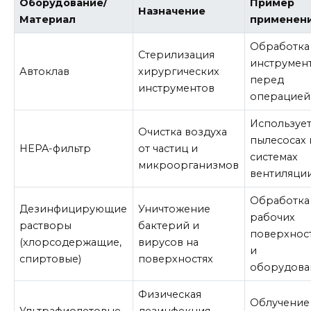
Оборудование/
Пример
Назначение
Материал
применен
Обработка
Стерилизация
инструмен
Автоклав
хирургических
перед
инструментов
операцией
Использует
Очистка воздуха
пылесосах 
HEPA-фильтр
от частиц и
системах
микроорганизмов
вентиляци
Обработка
Дезинфицирующие
Уничтожение
рабочих
растворы
бактерий и
поверхнос
(хлорсодержащие,
вирусов на
и
спиртовые)
поверхностях
оборудова
Физическая
Облучение