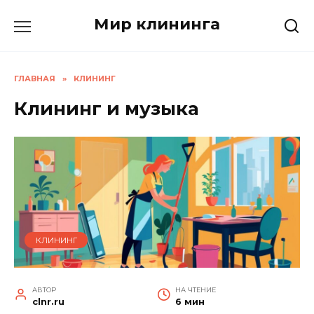
Перейти
Мир клининга
к
содержанию
ГЛАВНАЯ
»
КЛИНИНГ
Клининг и музыка
КЛИНИНГ
АВТОР
НА ЧТЕНИЕ
clnr.ru
6 мин