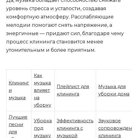
Да, музыка обладает способностью снижать
уровень стресса и усталости, создавая
комфортную атмосферу. Расслабляющие
мелодии помогают снять напряжение, а
энергичные — придают сил, благодаря чему
процесс клининга становится менее
утомительным и более приятным.
Как
Клининг
музыка
Плейлист для
Музыка для
и
влияет
клининга
уборки дома
музыка
на
уборку
Лучшие
Уборка
Эффективность
Звуковое
песни
под
клининга с
сопровождение
для
музыку
музыкой
клининга