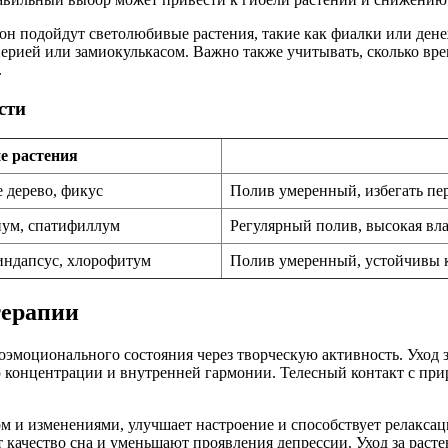
он подойдут светолюбивые растения, такие как фиалки или дене
рией или замиокулькасом. Важно также учитывать, сколько врем
.
сти
е растения
 дерево, фикус
Полив умеренный, избегать пе
нум, спатифиллум
Регулярный полив, высокая вла
циндапсус, хлорофитум
Полив умеренный, устойчивы к 
терапии
оэмоционального состояния через творческую активность. Уход 
 концентрации и внутренней гармонии. Телесный контакт с прир
том и изменениями, улучшает настроение и способствует релакса
 качество сна и уменьшают проявления депрессии. Уход за раст