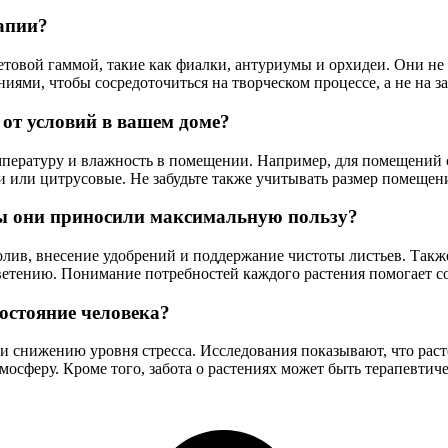
рапии?
етовой гаммой, такие как фиалки, антуриумы и орхидеи. Они не 
ниями, чтобы сосредоточиться на творческом процессе, а не на за
 от условий в вашем доме?
пературу и влажность в помещении. Например, для помещений с
и или цитрусовые. Не забудьте также учитывать размер помещен
ы они приносили максимальную пользу?
олив, внесение удобрений и поддержание чистоты листьев. Так
цветению. Понимание потребностей каждого растения помогает с
остояние человека?
 снижению уровня стресса. Исследования показывают, что расте
мосферу. Кроме того, забота о растениях может быть терапевти