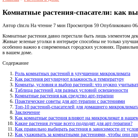
Комнатные растения-спасатели: как вы
Автор
clnr.ru
На чтение
7 мин
Просмотров
59
Опубликовано
06
Комнатные растения давно перестали быть лишь элементом дек
Живые зеленые уголки в интерьере способны не только улучшить
особенно важно в современных городских условиях. Правильны
в вашем доме.
Содержание
Роль комнатных растений в улучшении микроклимата
Как растения регулируют влажность и температуру
Комнаты, условия и выбор растений: что нужно учитыва
Таблица растений для разных условий освещенности
Комнатные растения как средство арт-терапии
Практические советы для арт-терапии с растениями
Топ-10 растений-спасателей для домашнего микроклимата
Заключение
Как комнатные растения влияют на микроклимат в нашем
Какие растения лучше всего подходят для арт-терапии?
Как правильно выбирать растения в зависимости от усло
Как ухаживать за комнатными растениями, чтобы они п