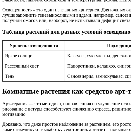
Освещенность – это один из главных критериев. Для южных ок
лучше заполнить теневыносливыми видами, например, сансевие
получили ожогов или, наоборот, не испытывали дефицит света
Таблица растений для разных условий освещенно
Уровень освещенности
Подходящи
Яркое солнце
Кактусы, суккуленты, денежное
Рассеянный свет
Папоротники, каланхоэ, синго
Тень
Сансевиерия, замиокулькас, с
Комнатные растения как средство арт-
Арт-терапия — это методика, направленная на улучшение псих
рисование с натуры способствуют снижению стресса, развитию
мотивацию.
Доказано, что даже простое наблюдение за растением, его рос
доме стимулируют выработку серотонина, а значит – повышают