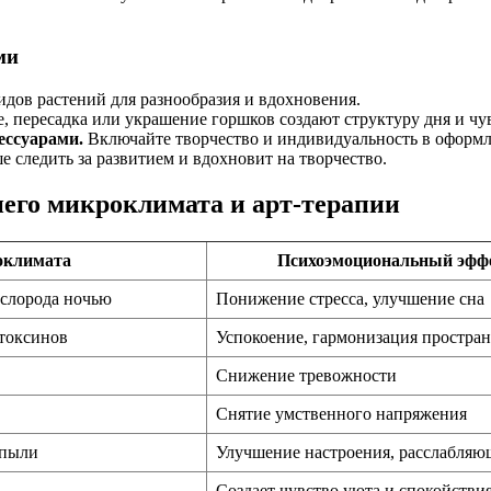
ми
идов растений для разнообразия и вдохновения.
 пересадка или украшение горшков создают структуру дня и чув
ессуарами.
Включайте творчество и индивидуальность в оформл
 следить за развитием и вдохновит на творчество.
него микроклимата и арт-терапии
оклимата
Психоэмоциональный эфф
ислорода ночью
Понижение стресса, улучшение сна
 токсинов
Успокоение, гармонизация простран
Снижение тревожности
Снятие умственного напряжения
 пыли
Улучшение настроения, расслабляю
Создает чувство уюта и спокойстви