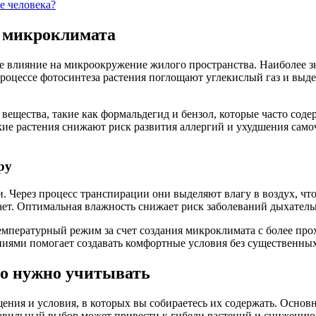
е человека?
и микроклимата
 влияние на микроокружение жилого пространства. Наиболее зн
оцессе фотосинтеза растения поглощают углекислый газ и выде
вещества, такие как формальдегид и бензол, которые часто соде
ие растения снижают риск развития аллергий и ухудшения самоч
ру
 Через процесс транспирации они выделяют влагу в воздух, что
дает. Оптимальная влажность снижает риск заболеваний дыхател
емпературный режим за счет создания микроклимата с более про
иями помогает создавать комфортные условия без существенных 
то нужно учитывать
ния и условия, в которых вы собираетесь их содержать. Основ
авильный выбор может привести к гибели растений и снижению