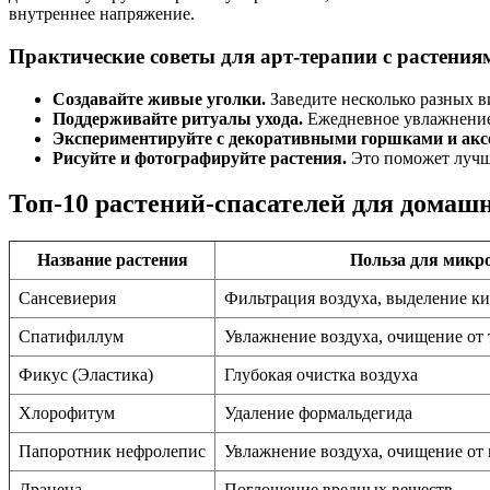
внутреннее напряжение.
Практические советы для арт-терапии с растения
Создавайте живые уголки.
Заведите несколько разных в
Поддерживайте ритуалы ухода.
Ежедневное увлажнение,
Экспериментируйте с декоративными горшками и акс
Рисуйте и фотографируйте растения.
Это поможет лучше
Топ-10 растений-спасателей для домаш
Название растения
Польза для микр
Сансевиерия
Фильтрация воздуха, выделение к
Спатифиллум
Увлажнение воздуха, очищение от
Фикус (Эластика)
Глубокая очистка воздуха
Хлорофитум
Удаление формальдегида
Папоротник нефролепис
Увлажнение воздуха, очищение от
Драцена
Поглощение вредных веществ