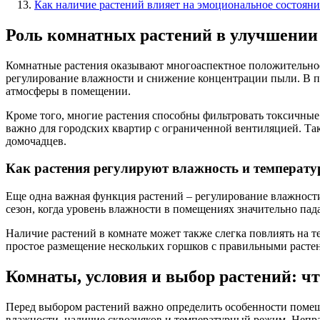
Как наличие растений влияет на эмоциональное состояни
Роль комнатных растений в улучшени
Комнатные растения оказывают многоаспектное положительное
регулирование влажности и снижение концентрации пыли. В пр
атмосферы в помещении.
Кроме того, многие растения способны фильтровать токсичные 
важно для городских квартир с ограниченной вентиляцией. Так
домочадцев.
Как растения регулируют влажность и температу
Еще одна важная функция растений – регулирование влажности.
сезон, когда уровень влажности в помещениях значительно па
Наличие растений в комнате может также слегка повлиять на т
простое размещение нескольких горшков с правильными растен
Комнаты, условия и выбор растений: ч
Перед выбором растений важно определить особенности помеще
влажности, наличие сквозняков и температурный режим. Непр