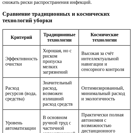
снижать риски распространения инфекций.
Сравнение традиционных и космических
технологий уборки
Традиционные
Космические
Критерий
технологии
технологии
Хорошая, но с
Высокая за счёт
риском
Эффективность
интеллектуальной
пропуска
очистки
навигации и
мелких
сенсорного контроля
загрязнений
Значительный
Расход
расход,
Оптимизированный,
ресурсов (вода,
возможен
минимальный расход
средства)
излишний
и экологичность
расход средств
Практически полная
В основном
автономия с
Уровень
ручной труд с
возможностью
автоматизации
частичной
дистанционного