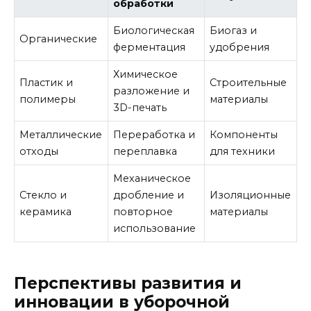
обработки
Биологическая
Биогаз и
Органические
ферментация
удобрения
Химическое
Пластик и
Строительные
разложение и
полимеры
материалы
3D-печать
Металлические
Переработка и
Компоненты
отходы
переплавка
для техники
Механическое
Стекло и
дробление и
Изоляционные
керамика
повторное
материалы
использование
Перспективы развития и
инновации в уборочной