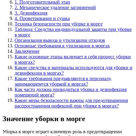
1. Подготовительный этап
2. Механическое удаление загрязнений
3. Дезинфекция
4. Проветривание и сушка
Техника безопасности при уборке в морге
Таблица: Средства индивидуальной защиты при уборке
в морге
Организация вывоза и утилизации отходов
Основные требования к утилизации в моргах
Заключение
Какие основные этапы включает в себя процесс уборки
в моргах?
Какие средства и материалы используются для уборки и
дезинфекции в моргах?
Какие требования предъявляются к персоналу,
занимающемуся уборкой в моргах?
Как часто должна проводиться уборка и дезинфекция
помещений морга?
Какие меры безопасности важны для предотвращения
распространения инфекций при уборке в моргах?
Значение уборки в морге
Уборка в морге играет ключевую роль в предотвращении