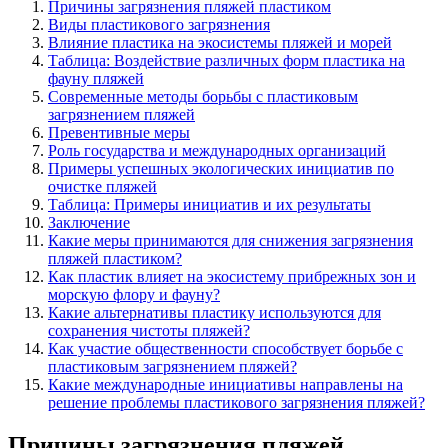
Причины загрязнения пляжей пластиком
Виды пластикового загрязнения
Влияние пластика на экосистемы пляжей и морей
Таблица: Воздействие различных форм пластика на
фауну пляжей
Современные методы борьбы с пластиковым
загрязнением пляжей
Превентивные меры
Роль государства и международных организаций
Примеры успешных экологических инициатив по
очистке пляжей
Таблица: Примеры инициатив и их результаты
Заключение
Какие меры принимаются для снижения загрязнения
пляжей пластиком?
Как пластик влияет на экосистему прибрежных зон и
морскую флору и фауну?
Какие альтернативы пластику используются для
сохранения чистоты пляжей?
Как участие общественности способствует борьбе с
пластиковым загрязнением пляжей?
Какие международные инициативы направлены на
решение проблемы пластикового загрязнения пляжей?
Причины загрязнения пляжей