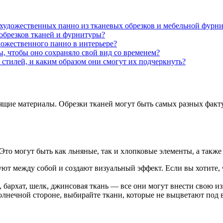
 художественных панно из тканевых обрезков и мебельной фурн
обрезков тканей и фурнитуры?
дожественного панно в интерьере?
ы, чтобы оно сохраняло свой вид со временем?
 стилей, и каким образом они смогут их подчеркнуть?
щие материалы. Обрезки тканей могут быть самых разных факту
Это могут быть как льняные, так и хлопковые элементы, а такж
ют между собой и создают визуальный эффект. Если вы хотите, 
 бархат, шелк, джинсовая ткань — все они могут внести свою и
олнечной стороне, выбирайте ткани, которые не выцветают под 