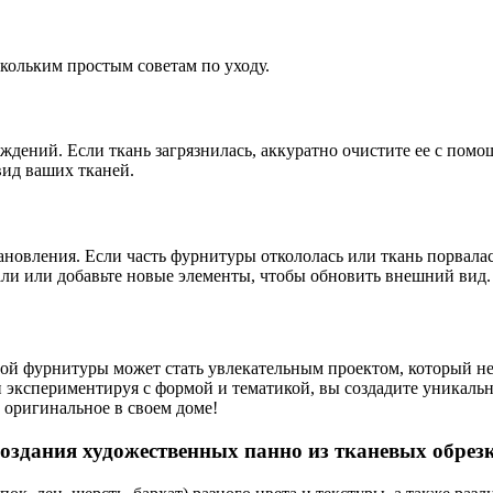
скольким простым советам по уходу.
ждений. Если ткань загрязнилась, аккуратно очистите ее с пом
вид ваших тканей.
новления. Если часть фурнитуры откололась или ткань порвалас
али или добавьте новые элементы, чтобы обновить внешний вид.
ной фурнитуры может стать увлекательным проектом, который не
экспериментируя с формой и тематикой, вы создадите уникально
 оригинальное в своем доме!
создания художественных панно из тканевых обре