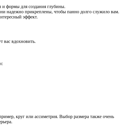
ы и формы для создания глубины.
они надежно прикреплены, чтобы панно долго служило вам.
интересный эффект.
т вас вдохновить.
и:
пример, круг или ассиметрия. Выбор размера также очень
рьера.