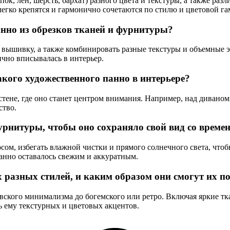
пок, лен, шерсть, бархат) разного цвета и текстуры, а также ра
егко крепятся и гармонично сочетаются по стилю и цветовой га
нно из обрезков тканей и фурнитуры?
вышивку, а также комбинировать разные текстуры и объемные э
чно вписывалась в интерьер.
кого художественного панно в интерьере?
тене, где оно станет центром внимания. Например, над диваном
ство.
урнитуры, чтобы оно сохраняло свой вид со време
сом, избегать влажной чистки и прямого солнечного света, что
панно оставалось свежим и аккуратным.
 разных стилей, и каким образом они смогут их п
авского минимализма до богемского или ретро. Включая яркие 
ь ему текстурных и цветовых акцентов.