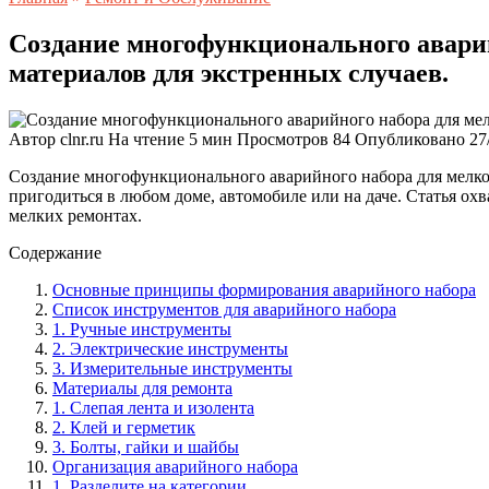
Создание многофункционального аварий
материалов для экстренных случаев.
Автор
clnr.ru
На чтение
5 мин
Просмотров
84
Опубликовано
27
Создание многофункционального аварийного набора для мелкого
пригодиться в любом доме, автомобиле или на даче. Статья ох
мелких ремонтах.
Содержание
Основные принципы формирования аварийного набора
Список инструментов для аварийного набора
1. Ручные инструменты
2. Электрические инструменты
3. Измерительные инструменты
Материалы для ремонта
1. Слепая лента и изолента
2. Клей и герметик
3. Болты, гайки и шайбы
Организация аварийного набора
1. Разделите на категории