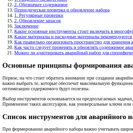
2. Обозначьте содержимое
Периодическая проверка и обновление набора
1. Регулярные проверки
2. Обновление запасов
Заключение
Какие основные инструменты стоит включить в многофу
Какие материалы и расходные материалы рекомендуются 
Как правильно организовать пространство для хранения 
Как часто следует проверять и обновлять содержимое ав
Можно ли адаптировать аварийный набор для специфиче
Основные принципы формирования ава
Первое, на что стоит обратить внимание при создании аварийн
важно выбрать те, которые обеспечат максимальную функционал
оптимизации содержимого будут полезны.
Выбор инструментов основывается на предполагаемых задачах,
Применение таких аксессуаров, как универсальные ключи или
Список инструментов для аварийного н
При формировании аварийного набора важно учитывать широки