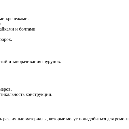
ыми крепежами.
в.
гайками и болтами.
борок.
стий и заворачивания шурупов.
.
меров.
ртикальность конструкций.
различные материалы, которые могут понадобиться для ремонта.