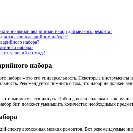
нкциональный аварийный набор для мелкого ремонта?
для запасов в аварийном наборе?
аварийного набора?
арийного набора?
ских условий и нужд?
рийного набора
ого набора – это его универсальность. Некоторые инструменты и
ьность. Рекомендуется помнить о том, что набор не должен зан
 которые могут возникнуть. Набор должен содержать как ручные
 набор бит, поможет уменьшить количество необходимых предме
абора
й спектр возможных мелких ремонтов. Вот рекомендуемые инст