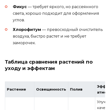
Фикус
— требует яркого, но рассеянного
света, хорошо подходит для оформления
углов.
Хлорофитум
— превосходный очиститель
воздуха, быстро растет и не требует
заморочек.
Таблица сравнения растений по
уходу и эффектам
Эффек
Растение
Освещенность
Полив
атмос
Улучш
качест