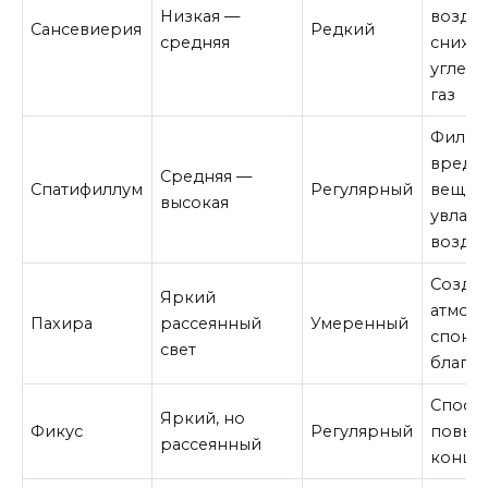
Низкая —
воздух
Сансевиерия
Редкий
средняя
снижа
углек
газ
Фильт
вредн
Средняя —
Спатифиллум
Регулярный
вещест
высокая
увлаж
воздух
Созда
Яркий
атмос
Пахира
рассеянный
Умеренный
спокой
свет
благо
Спосо
Яркий, но
Фикус
Регулярный
повы
рассеянный
конце