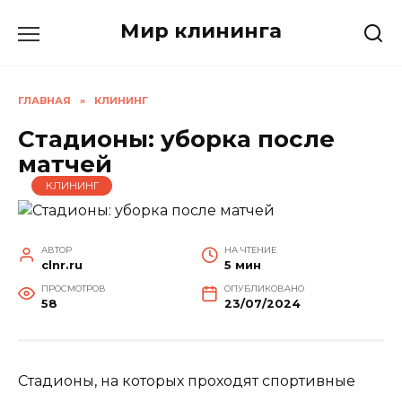
Перейти
Мир клининга
к
содержанию
ГЛАВНАЯ
»
КЛИНИНГ
Стадионы: уборка после
матчей
КЛИНИНГ
АВТОР
НА ЧТЕНИЕ
clnr.ru
5 мин
ПРОСМОТРОВ
ОПУБЛИКОВАНО
58
23/07/2024
Стадионы, на которых проходят спортивные