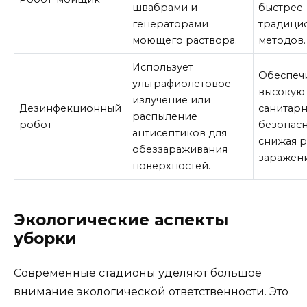
швабрами и
быстрее
генераторами
традици
моющего раствора.
методов.
Использует
Обеспеч
ультрафиолетовое
высокую
излучение или
Дезинфекционный
санитар
распыление
робот
безопасн
антисептиков для
снижая 
обеззараживания
заражен
поверхностей.
Экологические аспекты
уборки
Современные стадионы уделяют большое
внимание экологической ответственности. Это