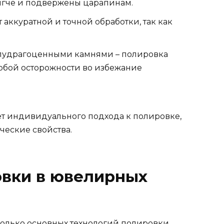
мягче и подвержены царапинам.
аккуратной и точной обработки, так как
лудрагоценными камнями – полировка
обой осторожности во избежание
ет индивидуального подхода к полировке,
ческие свойства.
овки в ювелирных
олько основных технологий полировки