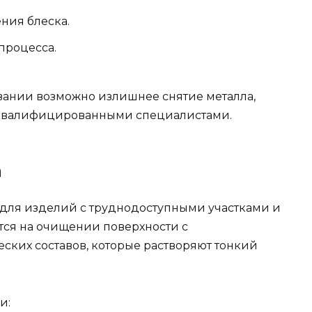
ния блеска.
процесса.
ании возможно излишнее снятие металла,
 квалифицированными специалистами.
а
 для изделий с труднодоступными участками и
тся на очищении поверхности с
ких составов, которые растворяют тонкий
и: