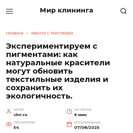
Перейти
Мир клининга
к
содержанию
ГЛАВНАЯ
»
РАБОТА С ТЕКСТИЛЕМ
Экспериментируем с
пигментами: как
натуральные красители
могут обновить
текстильные изделия и
сохранить их
экологичность.
АВТОР
НА ЧТЕНИЕ
clnr.ru
6 мин
ПРОСМОТРОВ
ОПУБЛИКОВАНО
54
07/08/2025