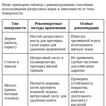
Ниже приведена таблица с рекомендуемыми способами
использования цитрусовых корок в зависимости от типа
поверхности.
Тип
Рекомендуемые
Особые
поверхности
методы применения
рекомендации
Настой цитрусового
Избегать
Дерево
масла для протирки,
чрезмерной влаги,
(мебель,
сухие корки для
использовать
паркет)
удаления загрязнений
мягкую ткань
Цитрусовый уксус в
Не применять
Стекло и
пульверизаторе,
грубые частички
зеркала
протирка мягкой
для избегания
тряпкой
царапин
Проверять
Натереть корками,
устойчивость
Металл
затем протереть
покрытия,
(краны,
влажной тканью,
избегать
бытовая
цитрусовый уксус для
длительного
техника)
удаления налёта
контакта с
кислотой