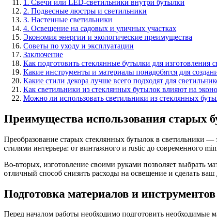
1. Свечи или LED-светильники внутри бутылки
2. Подвесные люстры и светильники
3. Настенные светильники
4. Освещение на садовых и уличных участках
Экономия энергии и экологические преимущества
Советы по уходу и эксплуатации
Заключение
Как подготовить стеклянные бутылки для изготовления 
Какие инструменты и материалы понадобятся для создани
Какие стили декора лучше всего подходят для светильник
Как светильники из стеклянных бутылок влияют на экон
Можно ли использовать светильники из стеклянных буты
Преимущества использования старых б
Преобразование старых стеклянных бутылок в светильники — эт
стилями интерьера: от винтажного и rustic до современного min
Во-вторых, изготовление своими руками позволяет выбрать ма
отличный способ снизить расходы на освещение и сделать ваш
Подготовка материалов и инструментов
Перед началом работы необходимо подготовить необходимые мат