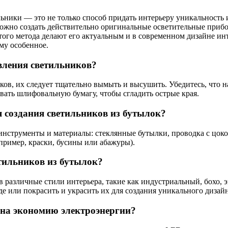
ьники — это не только способ придать интерьеру уникальность 
ожно создать действительно оригинальные осветительные прибо
ого метода делают его актуальным и в современном дизайне инт
му особенное.
вления светильников?
ов, их следует тщательно вымыть и высушить. Убедитесь, что на
ать шлифовальную бумагу, чтобы сгладить острые края.
 создания светильников из бутылок?
струменты и материалы: стеклянные бутылки, проводка с цоколе
апример, краски, бусины или абажуры).
етильников из бутылок?
 различные стили интерьера, такие как индустриальный, бохо, 
е или покрасить и украсить их для создания уникального дизайн
 на экономию электроэнергии?