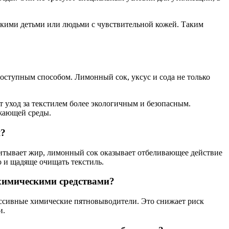
ькими детьми или людьми с чувствительной кожей. Таким
оступным способом. Лимонный сок, уксус и сода не только
 уход за текстилем более экологичным и безопасным.
ужающей среды.
я?
итывает жир, лимонный сок оказывает отбеливающее действие
о и щадяще очищать текстиль.
 химическими средствами?
грессивные химические пятновыводители. Это снижает риск
и.