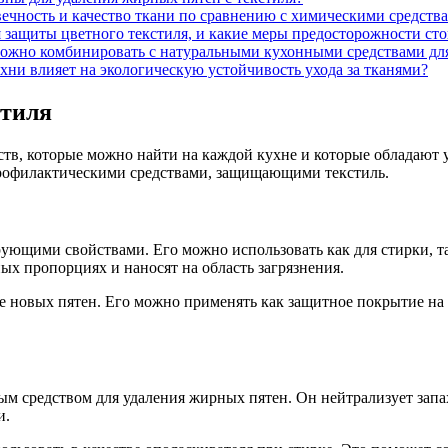
вечность и качество ткани по сравнению с химическими средств
 защиты цветного текстиля, и какие меры предосторожности сто
можно комбинировать с натуральными кухонными средствами дл
хни влияет на экологическую устойчивость ухода за тканями?
стиля
дств, которые можно найти на каждой кухне и которые обладаю
 профилактическими средствами, защищающими текстиль.
щими свойствами. Его можно использовать как для стирки, так
ых пропорциях и наносят на область загрязнения.
е новых пятен. Его можно применять как защитное покрытие на
ым средством для удаления жирных пятен. Он нейтрализует запах
и.