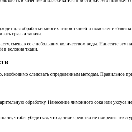
льзовать в качестве ополаскивателя при стирке. Это поможет со
ходит для обработки многих типов тканей и помогает избавиться
вать грязь и запахи.
асту, смешав ее с небольшим количеством воды. Нанесите эту па
й в волокна ткани.
ств
о, необходимо следовать определенным методам. Правильное пр
варительную обработку. Нанесение лимонного сока или уксуса н
ткани, чтобы убедиться, что данное средство не повредит тексту