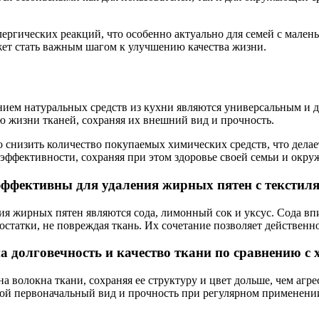
ергических реакций, что особенно актуально для семей с мален
жет стать важным шагом к улучшению качества жизни.
нием натуральных средств из кухни являются универсальным и д
ю жизни тканей, сохраняя их внешний вид и прочность.
низить количество покупаемых химических средств, что делает
 эффективности, сохраняя при этом здоровье своей семьи и окр
эффективны для удаления жирных пятен с текстил
я жирных пятен являются сода, лимонный сок и уксус. Сода вп
остатки, не повреждая ткань. Их сочетание позволяет действенн
а долговечность и качество ткани по сравнению с
 на волокна ткани, сохраняя ее структуру и цвет дольше, чем а
свой первоначальный вид и прочность при регулярном применени