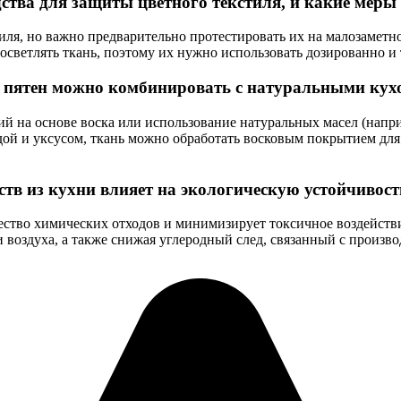
тва для защиты цветного текстиля, и какие меры
иля, но важно предварительно протестировать их на малозаметн
осветлять ткань, поэтому их нужно использовать дозированно и
т пятен можно комбинировать с натуральными ку
й на основе воска или использование натуральных масел (напри
дой и уксусом, ткань можно обработать восковым покрытием для
тв из кухни влияет на экологическую устойчивост
ество химических отходов и минимизирует токсичное воздейств
и воздуха, а также снижая углеродный след, связанный с произв