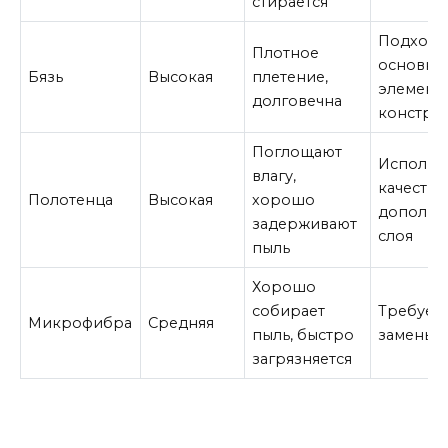
стирается
Подходи
Плотное
основны
Бязь
Высокая
плетение,
элемент
долговечна
констру
Поглощают
Использо
влагу,
качестве
Полотенца
Высокая
хорошо
дополни
задерживают
слоя
пыль
Хорошо
собирает
Требует 
Микрофибра
Средняя
пыль, быстро
замены и
загрязняется