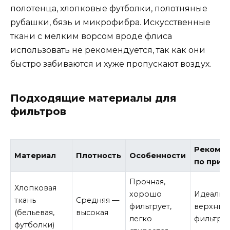
полотенца, хлопковые футболки, полотняные
рубашки, бязь и микрофибра. Искусственные
ткани с мелким ворсом вроде флиса
использовать не рекомендуется, так как они
быстро забиваются и хуже пропускают воздух.
Подходящие материалы для
фильтров
Рекоме
Материал
Плотность
Особенности
по прим
Прочная,
Хлопковая
хорошо
Идеальн
ткань
Средняя —
фильтрует,
верхних
(бельевая,
высокая
легко
фильтра
футболки)